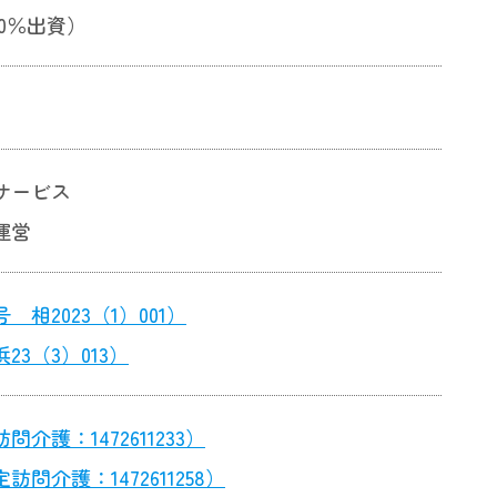
0％出資）
サービス
運営
2023（1）001）
3（3）013）
護：1472611233）
介護：1472611258）