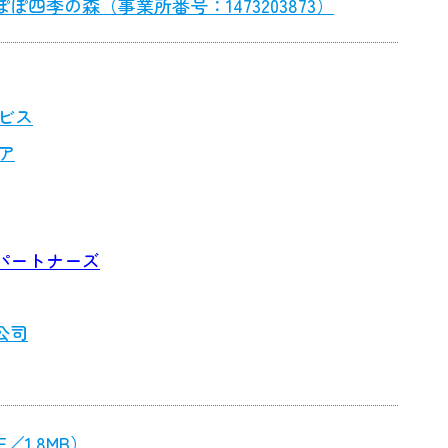
四季の森（事業所番号：1473203873）
ビス
ア
パートナーズ
公司
1.8MB）